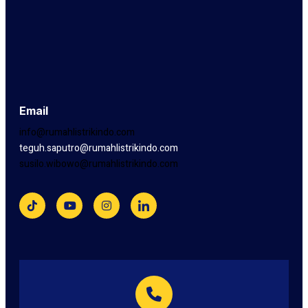
Email
info@rumahlistrikindo.com
teguh.saputro@rumahlistrikindo.com
susilo.wibowo@rumahlistrikindo.com