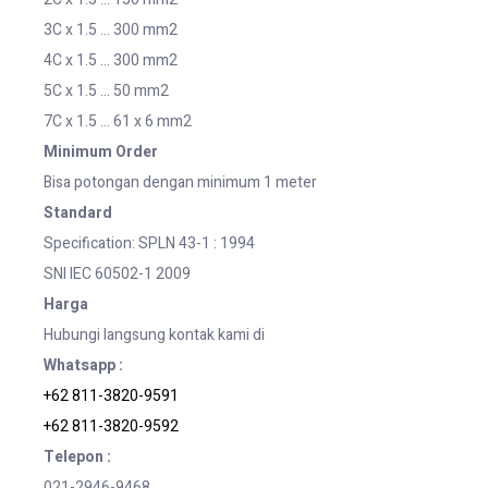
3C x 1.5 … 300 mm2
4C x 1.5 … 300 mm2
5C x 1.5 … 50 mm2
7C x 1.5 … 61 x 6 mm2
Minimum Order
Bisa potongan dengan minimum 1 meter
Standard
Specification: SPLN 43-1 : 1994
SNI IEC 60502-1 2009
Harga
Hubungi langsung kontak kami di
Whatsapp :
+62 811-3820-9591
+62 811-3820-9592
Telepon :
021-2946-9468