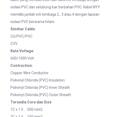
isolasi PVC dan selubung luar berbahan PVC. Kabel NYY
memiliki jumlah inti tembaga 2 , 3 atau 4 dengan lapisan
isolasi PVC berwarna hitam.
Similiar Cable:
CU/PVC/PVC
CVV
Rate Voltage:
600/1000 Volt
Contruction:
Copper Wire Conductor
Polivinyl Chlorida (PVC) Insulation
Polivinyl Chlorida (PVC) Inner Sheath
Polivinyl Chlorida (PVC) Outer Sheath
Tersedia Core dan Size
1C x 1.5 … 500 mm2
2C x 1.5 … 150 mm2