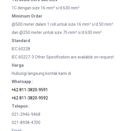
1C dengan size 16 mm² s/d 630 mm²
Minimum Order
@500 meter dalam 1 roll untuk size 16 mm² s/d 50 mm²
dan @250 meter untuk size 75 mm² s/d 630 mm²
Standard
IEC 60228
IEC 60227-3 Other Specification are available on request
Harga
Hubungi langsung kontak kami di
Whatsapp :
+62 811-3820-9591
+62 811-3820-9592
Telepon :
021-2946-9468
021-8938-4700
Email :