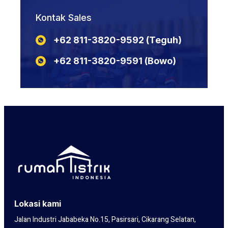
N2XSY
NYCY
KABEL POTONGAN NYYHY
N2XSEBY
Kontak Sales
NYBY
KABEL POTONGAN NYA
N2XCY
KABEL POTONGAN YSLY
+62 811-3820-9592‬‬‬‬‬‬‬‬‬‬‬‬‬‬ (Teguh)
N2XSEFGbY
KABEL POTONGAN LIYCY
N2XSERH
KABEL POTONGAN NYY
+62 811-3820-9591‬‬‬‬‬‬‬‬‬‬‬‬‬‬ (Bowo)
N2XSERY
Lokasi kami
Jalan Industri Jababeka No.15, Pasirsari, Cikarang Selatan,