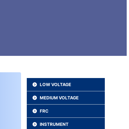
LOW VOLTAGE
MEDIUM VOLTAGE
NYRY
N2XFGbY
FRC
NA2XCY
NA2XFGbY
NA2XSEBY
NYFGbY
INSTRUMENT
CU/MGT/XLPE/LSZH
NA2XSERH
NA2XA