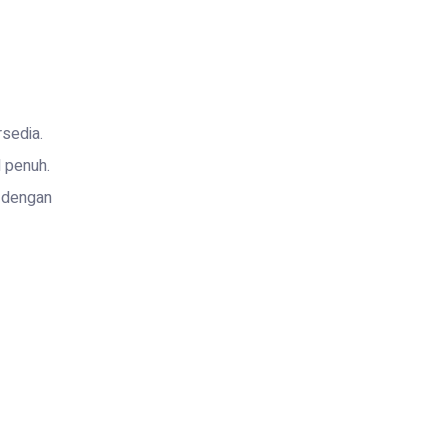
rsedia.
l penuh.
n dengan