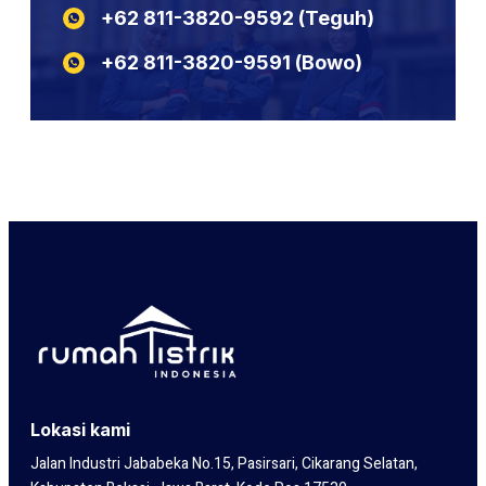
+62 811-3820-9592‬‬‬‬‬‬‬‬‬‬‬‬‬‬ (Teguh)
N2XSEFGbY
KABEL POTONGAN LIYCY
N2XSERH
KABEL POTONGAN NYY
+62 811-3820-9591‬‬‬‬‬‬‬‬‬‬‬‬‬‬ (Bowo)
N2XSERY
Lokasi kami
Jalan Industri Jababeka No.15, Pasirsari, Cikarang Selatan,