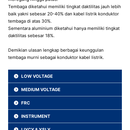
Tembaga diketahui memiliki tingkat daktilitas jauh lebih
baik yakni sebesar 20-40% dan kabel listrik konduktor
tembaga di atas 30%.
Sementara aluminium diketahui hanya memiliki tingkat
daktilitas sebesar 18%.
Demikian ulasan lengkap berbagai keunggulan
tembaga murni sebagai konduktor kabel listrik.
LOW VOLTAGE
MEDIUM VOLTAGE
NYRY
N2XFGbY
FRC
NA2XCY
NA2XFGbY
NA2XSEBY
NYFGbY
INSTRUMENT
CU/MGT/XLPE/LSZH
NA2XSERH
NA2XA
CU/MGT/XLPE/LSZH/SWA
NA2XSEY
N2XY
LIYCY & YSLY