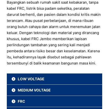
Bayangkan sebuah rumah sakit saat kebakaran, tanpa
kabel FRC, listrik bisa padam seketika, peralatan
darurat berhenti, dan pasien dalam kondisi kritis makin
terancam. Atau pusat perbelanjaan, di mana ribuan
orang butuh cahaya dan alarm untuk menemukan jalan
keluar. Dengan teknologi dan material yang dirancang
khusus, kabel FRC Jembo memberikan lapisan
perlindungan tambahan yang sering kali menjadi
pembeda antara risiko besar dan keselamatan. Karena
itu, kehadirannya layak disebut sebagai pahlawan
tersembunyi di balik keamanan bangunan masa kini.
LOW VOLTAGE
MEDIUM VOLTAGE
NYRY
N2XFGbY
FRC
NA2XCY
NA2XFGbY
NA2XSEBY