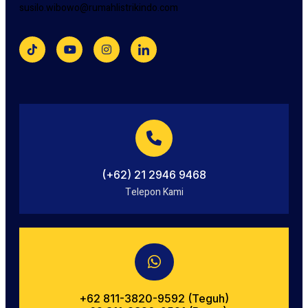
susilo.wibowo@rumahlistrikindo.com
(+62) 21 2946 9468
Telepon Kami
+62 811-3820-9592‬‬‬‬‬‬‬‬‬‬‬‬‬‬ (Teguh)